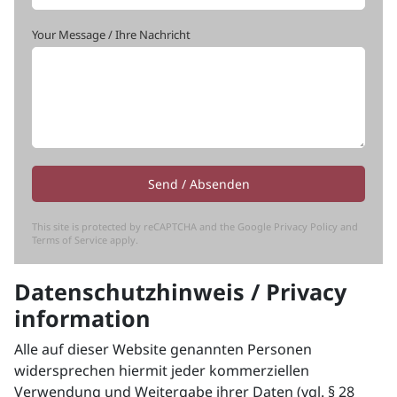
Your Message / Ihre Nachricht
Send / Absenden
I am human
This site is protected by reCAPTCHA and the Google
Privacy Policy
and
Terms of Service
apply.
Datenschutzhinweis / Privacy
information
Alle auf dieser Website genannten Personen
widersprechen hiermit jeder kommerziellen
Verwendung und Weitergabe ihrer Daten (vgl. § 28